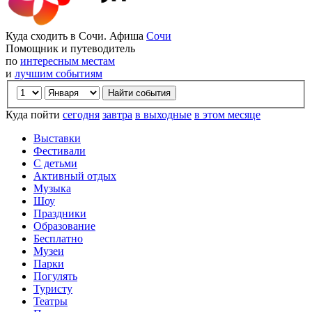
Куда сходить в Сочи. Афиша
Сочи
Помощник и путеводитель
по
интересным местам
и
лучшим событиям
Куда пойти
сегодня
завтра
в выходные
в этом месяце
Выставки
Фестивали
С детьми
Активный отдых
Музыка
Шоу
Праздники
Образование
Бесплатно
Музеи
Парки
Погулять
Туристу
Театры