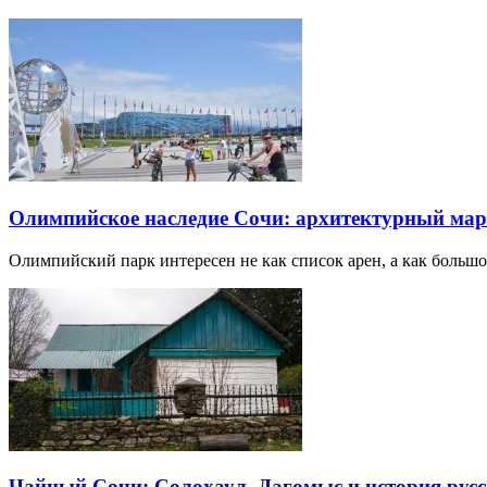
Олимпийское наследие Сочи: архитектурный ма
Олимпийский парк интересен не как список арен, а как большо
Чайный Сочи: Солохаул, Дагомыс и история русс