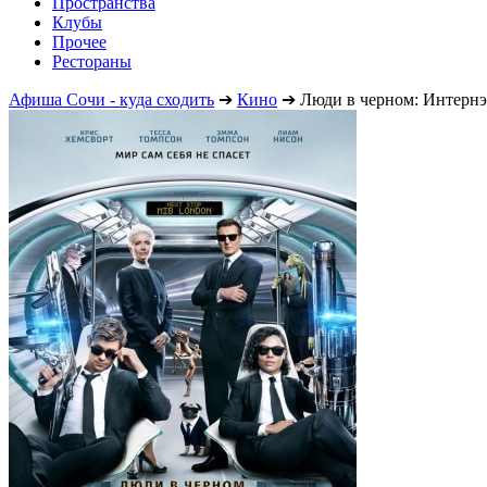
Пространства
Клубы
Прочее
Рестораны
Афиша Сочи - куда сходить
➔
Кино
➔
Люди в черном: Интерн