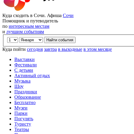
Куда сходить в Сочи. Афиша
Сочи
Помощник и путеводитель
по
интересным местам
и
лучшим событиям
Куда пойти
сегодня
завтра
в выходные
в этом месяце
Выставки
Фестивали
С детьми
Активный отдых
Музыка
Шоу
Праздники
Образование
Бесплатно
Музеи
Парки
Погулять
Туристу
Театры