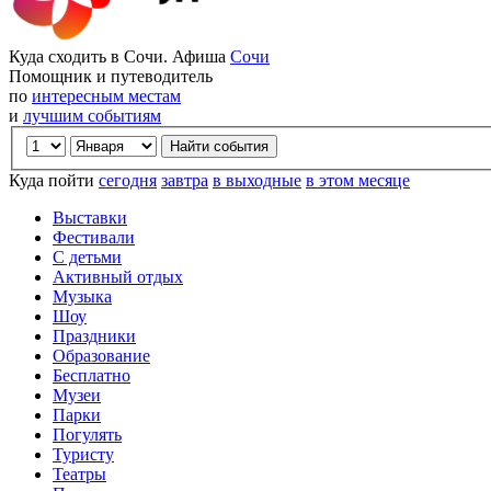
Куда сходить в Сочи. Афиша
Сочи
Помощник и путеводитель
по
интересным местам
и
лучшим событиям
Куда пойти
сегодня
завтра
в выходные
в этом месяце
Выставки
Фестивали
С детьми
Активный отдых
Музыка
Шоу
Праздники
Образование
Бесплатно
Музеи
Парки
Погулять
Туристу
Театры