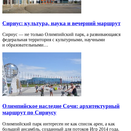
Сириус: культура, наука и вечерний маршрут
Сириус — не только Олимпийский парк, а развивающаяся
федеральная территория с культурными, научными
и образовательными…
Олимпийское наследие Сочи: архитектурный
маршрут по Сириусу
Олимпийский парк интересен не как список арен, а как
большой ансамбль, созданный для потоков Игр 2014 года.