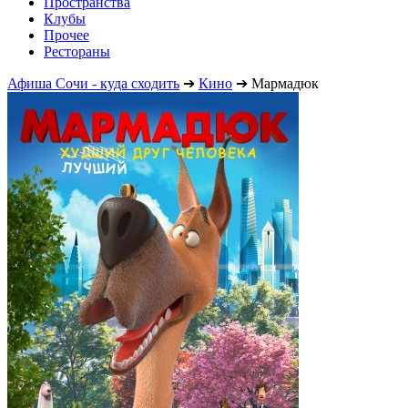
Пространства
Клубы
Прочее
Рестораны
Афиша Сочи - куда сходить
➔
Кино
➔
Мармадюк