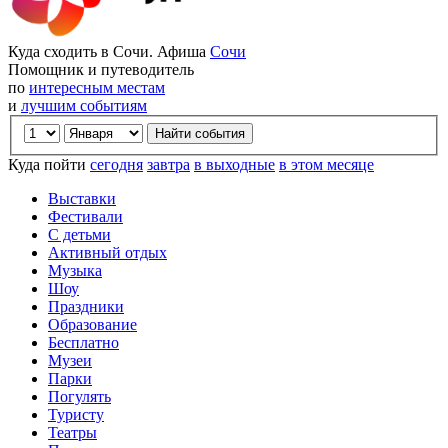
Куда сходить в Сочи. Афиша
Сочи
Помощник и путеводитель
по
интересным местам
и
лучшим событиям
Куда пойти
сегодня
завтра
в выходные
в этом месяце
Выставки
Фестивали
С детьми
Активный отдых
Музыка
Шоу
Праздники
Образование
Бесплатно
Музеи
Парки
Погулять
Туристу
Театры