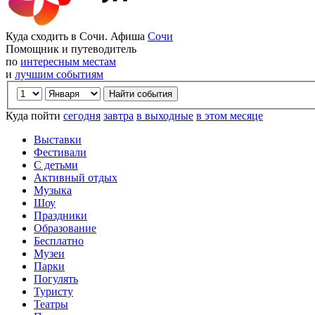
Куда сходить в Сочи. Афиша
Сочи
Помощник и путеводитель
по
интересным местам
и
лучшим событиям
Куда пойти
сегодня
завтра
в выходные
в этом месяце
Выставки
Фестивали
С детьми
Активный отдых
Музыка
Шоу
Праздники
Образование
Бесплатно
Музеи
Парки
Погулять
Туристу
Театры