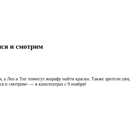
ся и смотрим
 а Лео и Тиг помогут жирафу найти краски. Также зрители увид
я и смотрим» — в кинотеатрах с 9 ноября!