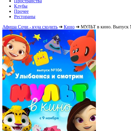
Пространства
Клубы
Прочее
Рестораны
Афиша Сочи - куда сходить
➔
Кино
➔
МУЛЬТ в кино. Выпуск 