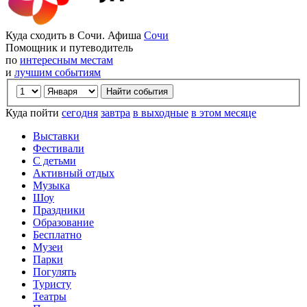
Куда сходить в Сочи. Афиша
Сочи
Помощник и путеводитель
по
интересным местам
и
лучшим событиям
Куда пойти
сегодня
завтра
в выходные
в этом месяце
Выставки
Фестивали
С детьми
Активный отдых
Музыка
Шоу
Праздники
Образование
Бесплатно
Музеи
Парки
Погулять
Туристу
Театры