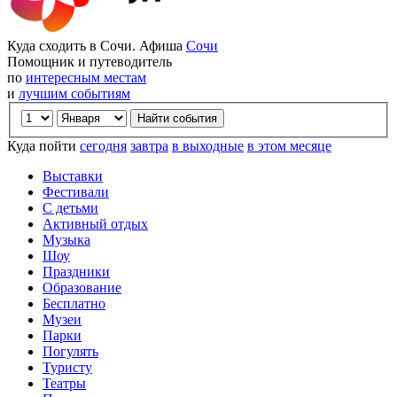
Куда сходить в Сочи. Афиша
Сочи
Помощник и путеводитель
по
интересным местам
и
лучшим событиям
Куда пойти
сегодня
завтра
в выходные
в этом месяце
Выставки
Фестивали
С детьми
Активный отдых
Музыка
Шоу
Праздники
Образование
Бесплатно
Музеи
Парки
Погулять
Туристу
Театры