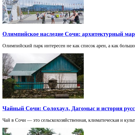
Олимпийское наследие Сочи: архитектурный ма
Олимпийский парк интересен не как список арен, а как большо
Чайный Сочи: Солохаул, Дагомыс и история русс
Чай в Сочи — это сельскохозяйственная, климатическая и культу