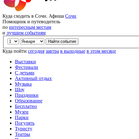
Куда сходить в Сочи. Афиша
Сочи
Помощник и путеводитель
по
интересным местам
и
лучшим событиям
Куда пойти
сегодня
завтра
в выходные
в этом месяце
Выставки
Фестивали
С детьми
Активный отдых
Музыка
Шоу
Праздники
Образование
Бесплатно
Музеи
Парки
Погулять
Туристу
Театры