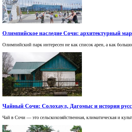
Олимпийское наследие Сочи: архитектурный ма
Олимпийский парк интересен не как список арен, а как большо
Чайный Сочи: Солохаул, Дагомыс и история русс
Чай в Сочи — это сельскохозяйственная, климатическая и культу