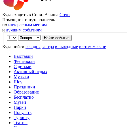
Куда сходить в Сочи. Афиша
Сочи
Помощник и путеводитель
по
интересным местам
и
лучшим событиям
Куда пойти
сегодня
завтра
в выходные
в этом месяце
Выставки
Фестивали
С детьми
Активный отдых
Музыка
Шоу
Праздники
Образование
Бесплатно
Музеи
Парки
Погулять
Туристу
Театры