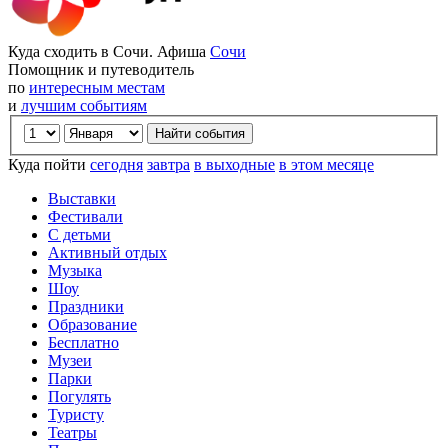
Куда сходить в Сочи. Афиша
Сочи
Помощник и путеводитель
по
интересным местам
и
лучшим событиям
Куда пойти
сегодня
завтра
в выходные
в этом месяце
Выставки
Фестивали
С детьми
Активный отдых
Музыка
Шоу
Праздники
Образование
Бесплатно
Музеи
Парки
Погулять
Туристу
Театры