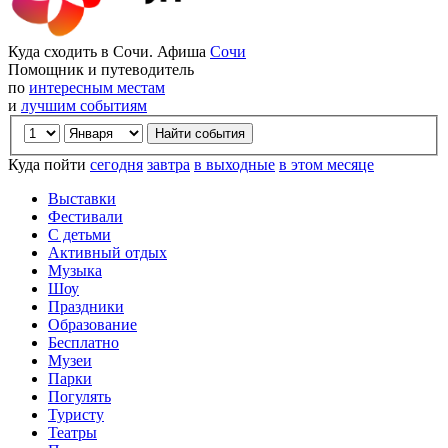
Куда сходить в Сочи. Афиша
Сочи
Помощник и путеводитель
по
интересным местам
и
лучшим событиям
Куда пойти
сегодня
завтра
в выходные
в этом месяце
Выставки
Фестивали
С детьми
Активный отдых
Музыка
Шоу
Праздники
Образование
Бесплатно
Музеи
Парки
Погулять
Туристу
Театры