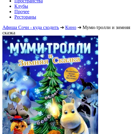
Пространства
Клубы
Прочее
Рестораны
Афиша Сочи - куда сходить
➔
Кино
➔
Муми-тролли и зимняя
сказка