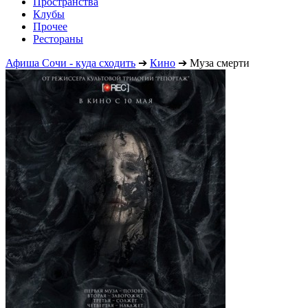
Пространства
Клубы
Прочее
Рестораны
Афиша Сочи - куда сходить
➔
Кино
➔
Муза смерти