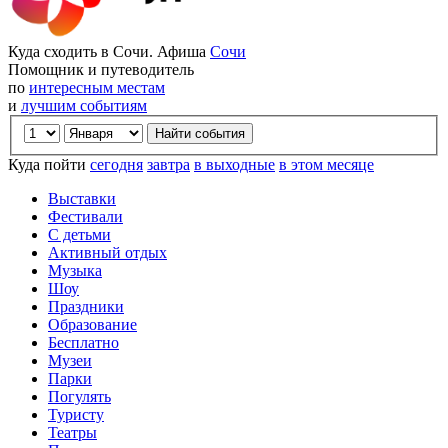
Куда сходить в Сочи. Афиша
Сочи
Помощник и путеводитель
по
интересным местам
и
лучшим событиям
Куда пойти
сегодня
завтра
в выходные
в этом месяце
Выставки
Фестивали
С детьми
Активный отдых
Музыка
Шоу
Праздники
Образование
Бесплатно
Музеи
Парки
Погулять
Туристу
Театры