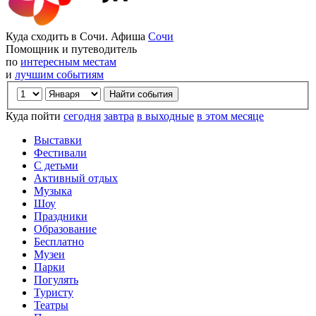
Куда сходить в Сочи. Афиша
Сочи
Помощник и путеводитель
по
интересным местам
и
лучшим событиям
Куда пойти
сегодня
завтра
в выходные
в этом месяце
Выставки
Фестивали
С детьми
Активный отдых
Музыка
Шоу
Праздники
Образование
Бесплатно
Музеи
Парки
Погулять
Туристу
Театры