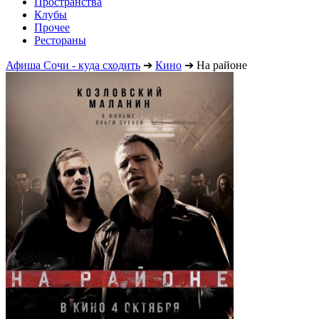
Пространства
Клубы
Прочее
Рестораны
Афиша Сочи - куда сходить
➔
Кино
➔
На районе