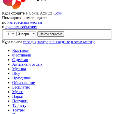
Куда сходить в Сочи. Афиша
Сочи
Помощник и путеводитель
по
интересным местам
и
лучшим событиям
Куда пойти
сегодня
завтра
в выходные
в этом месяце
Выставки
Фестивали
С детьми
Активный отдых
Музыка
Шоу
Праздники
Образование
Бесплатно
Музеи
Парки
Погулять
Туристу
Театры