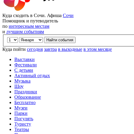
Куда сходить в Сочи. Афиша
Сочи
Помощник и путеводитель
по
интересным местам
и
лучшим событиям
Куда пойти
сегодня
завтра
в выходные
в этом месяце
Выставки
Фестивали
С детьми
Активный отдых
Музыка
Шоу
Праздники
Образование
Бесплатно
Музеи
Парки
Погулять
Туристу
Театры