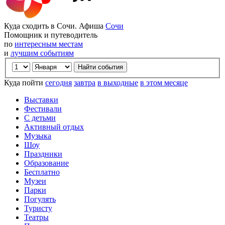
Куда сходить в Сочи. Афиша
Сочи
Помощник и путеводитель
по
интересным местам
и
лучшим событиям
Куда пойти
сегодня
завтра
в выходные
в этом месяце
Выставки
Фестивали
С детьми
Активный отдых
Музыка
Шоу
Праздники
Образование
Бесплатно
Музеи
Парки
Погулять
Туристу
Театры