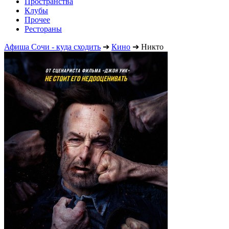
Пространства
Клубы
Прочее
Рестораны
Афиша Сочи - куда сходить
➔
Кино
➔
Никто