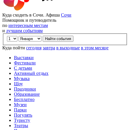
Куда сходить в Сочи. Афиша
Сочи
Помощник и путеводитель
по
интересным местам
и
лучшим событиям
Куда пойти
сегодня
завтра
в выходные
в этом месяце
Выставки
Фестивали
С детьми
Активный отдых
Музыка
Шоу
Праздники
Образование
Бесплатно
Музеи
Парки
Погулять
Туристу
Театры