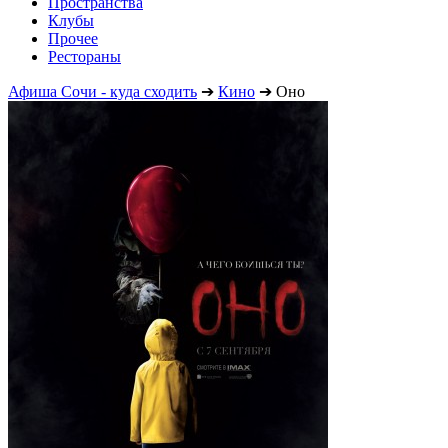
Пространства
Клубы
Прочее
Рестораны
Афиша Сочи - куда сходить
➔
Кино
➔
Оно