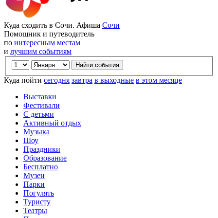
Куда сходить в Сочи. Афиша
Сочи
Помощник и путеводитель
по
интересным местам
и
лучшим событиям
Куда пойти
сегодня
завтра
в выходные
в этом месяце
Выставки
Фестивали
С детьми
Активный отдых
Музыка
Шоу
Праздники
Образование
Бесплатно
Музеи
Парки
Погулять
Туристу
Театры