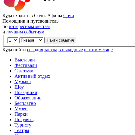
Куда сходить в Сочи. Афиша
Сочи
Помощник и путеводитель
по
интересным местам
и
лучшим событиям
Куда пойти
сегодня
завтра
в выходные
в этом месяце
Выставки
Фестивали
С детьми
Активный отдых
Музыка
Шоу
Праздники
Образование
Бесплатно
Музеи
Парки
Погулять
Туристу
Театры