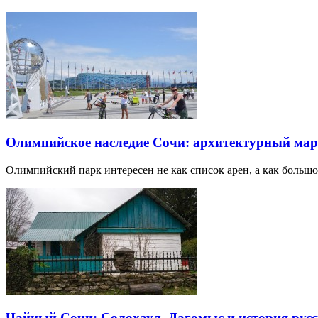
Олимпийское наследие Сочи: архитектурный ма
Олимпийский парк интересен не как список арен, а как большо
Чайный Сочи: Солохаул, Дагомыс и история русс