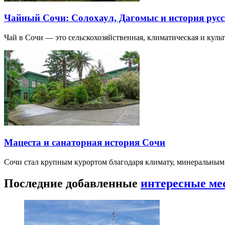
Чайный Сочи: Солохаул, Дагомыс и история русс
Чай в Сочи — это сельскохозяйственная, климатическая и культу
Мацеста и санаторная история Сочи
Сочи стал крупным курортом благодаря климату, минеральным
Последние добавленные
интересные ме