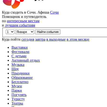
Куда сходить в Сочи. Афиша
Сочи
Помощник и путеводитель
по
интересным местам
и
лучшим событиям
Куда пойти
сегодня
завтра
в выходные
в этом месяце
Выставки
Фестивали
С детьми
Активный отдых
Музыка
Шоу
Праздники
Образование
Бесплатно
Музеи
Парки
Погулять
Туристу
Театры