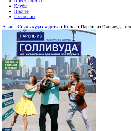
Пространства
Клубы
Прочее
Рестораны
Афиша Сочи - куда сходить
➔
Кино
➔
Парень из Голливуда, 