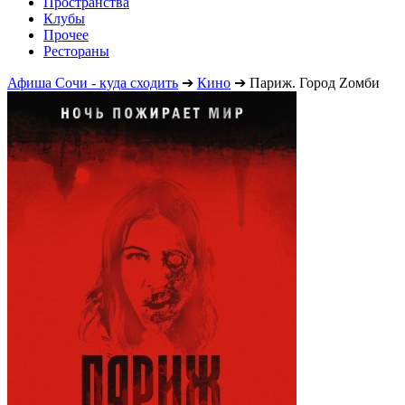
Пространства
Клубы
Прочее
Рестораны
Афиша Сочи - куда сходить
➔
Кино
➔
Париж. Город Zомби