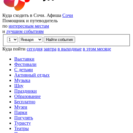
Куда сходить в Сочи. Афиша
Сочи
Помощник и путеводитель
по
интересным местам
и
лучшим событиям
Куда пойти
сегодня
завтра
в выходные
в этом месяце
Выставки
Фестивали
С детьми
Активный отдых
Музыка
Шоу
Праздники
Образование
Бесплатно
Музеи
Парки
Погулять
Туристу
Театры