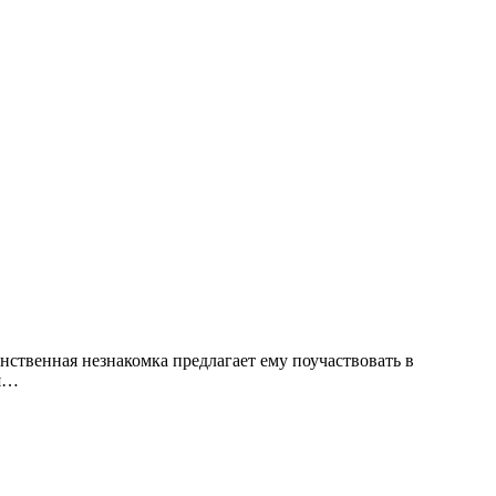
инственная незнакомка предлагает ему поучаствовать в
ся…