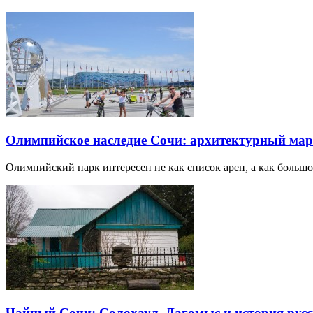
Олимпийское наследие Сочи: архитектурный ма
Олимпийский парк интересен не как список арен, а как большо
Чайный Сочи: Солохаул, Дагомыс и история русс