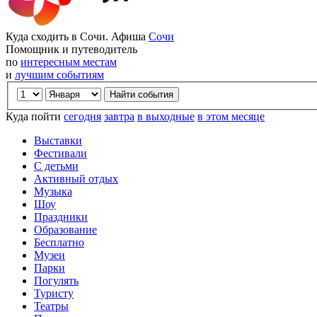
Куда сходить в Сочи. Афиша
Сочи
Помощник и путеводитель
по
интересным местам
и
лучшим событиям
Куда пойти
сегодня
завтра
в выходные
в этом месяце
Выставки
Фестивали
С детьми
Активный отдых
Музыка
Шоу
Праздники
Образование
Бесплатно
Музеи
Парки
Погулять
Туристу
Театры