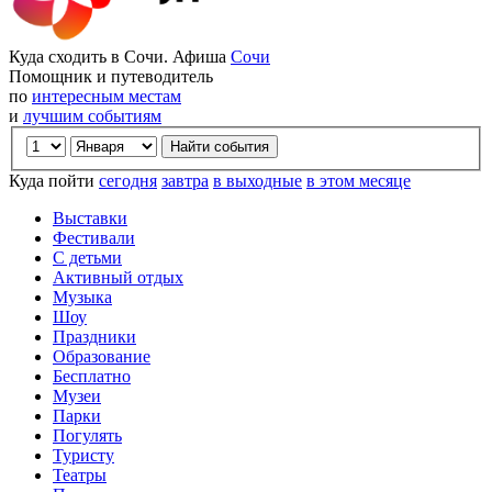
Куда сходить в Сочи. Афиша
Сочи
Помощник и путеводитель
по
интересным местам
и
лучшим событиям
Куда пойти
сегодня
завтра
в выходные
в этом месяце
Выставки
Фестивали
С детьми
Активный отдых
Музыка
Шоу
Праздники
Образование
Бесплатно
Музеи
Парки
Погулять
Туристу
Театры