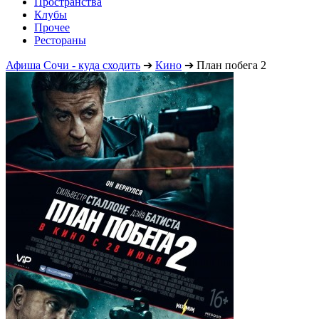
Пространства
Клубы
Прочее
Рестораны
Афиша Сочи - куда сходить
➔
Кино
➔
План побега 2