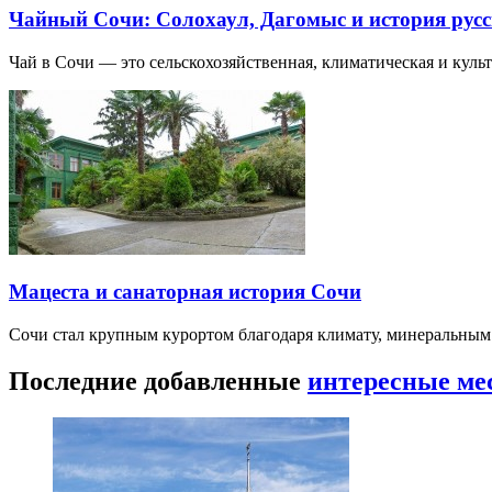
Чайный Сочи: Солохаул, Дагомыс и история русс
Чай в Сочи — это сельскохозяйственная, климатическая и культу
Мацеста и санаторная история Сочи
Сочи стал крупным курортом благодаря климату, минеральным
Последние добавленные
интересные ме