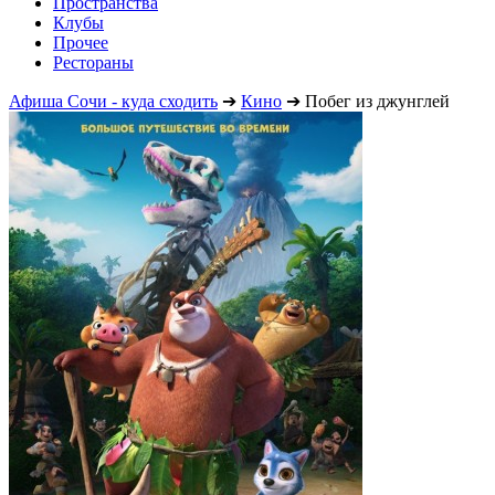
Пространства
Клубы
Прочее
Рестораны
Афиша Сочи - куда сходить
➔
Кино
➔
Побег из джунглей