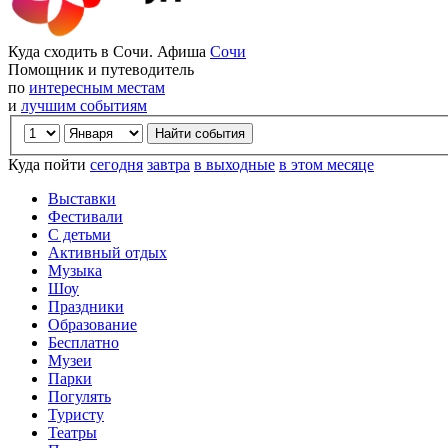
Куда сходить в Сочи. Афиша
Сочи
Помощник и путеводитель
по
интересным местам
и
лучшим событиям
Куда пойти
сегодня
завтра
в выходные
в этом месяце
Выставки
Фестивали
С детьми
Активный отдых
Музыка
Шоу
Праздники
Образование
Бесплатно
Музеи
Парки
Погулять
Туристу
Театры