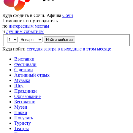
Куда сходить в Сочи. Афиша
Сочи
Помощник и путеводитель
по
интересным местам
и
лучшим событиям
Куда пойти
сегодня
завтра
в выходные
в этом месяце
Выставки
Фестивали
С детьми
Активный отдых
Музыка
Шоу
Праздники
Образование
Бесплатно
Музеи
Парки
Погулять
Туристу
Театры