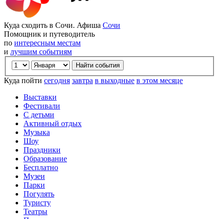
Куда сходить в Сочи. Афиша
Сочи
Помощник и путеводитель
по
интересным местам
и
лучшим событиям
Куда пойти
сегодня
завтра
в выходные
в этом месяце
Выставки
Фестивали
С детьми
Активный отдых
Музыка
Шоу
Праздники
Образование
Бесплатно
Музеи
Парки
Погулять
Туристу
Театры