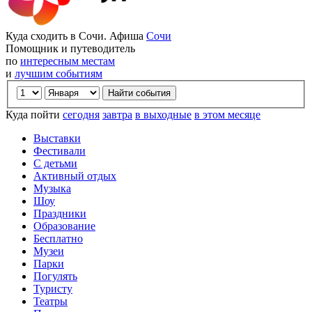
Куда сходить в Сочи. Афиша
Сочи
Помощник и путеводитель
по
интересным местам
и
лучшим событиям
Куда пойти
сегодня
завтра
в выходные
в этом месяце
Выставки
Фестивали
С детьми
Активный отдых
Музыка
Шоу
Праздники
Образование
Бесплатно
Музеи
Парки
Погулять
Туристу
Театры