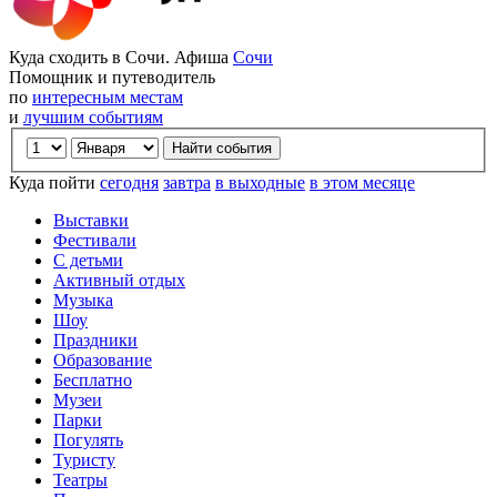
Куда сходить в Сочи. Афиша
Сочи
Помощник и путеводитель
по
интересным местам
и
лучшим событиям
Куда пойти
сегодня
завтра
в выходные
в этом месяце
Выставки
Фестивали
С детьми
Активный отдых
Музыка
Шоу
Праздники
Образование
Бесплатно
Музеи
Парки
Погулять
Туристу
Театры