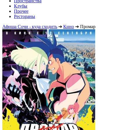
Пространства
Клубы
Прочее
Рестораны
Афиша Сочи - куда сходить
➔
Кино
➔
Промар