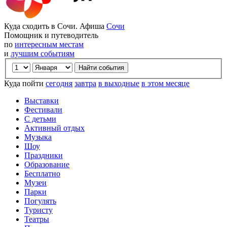
Куда сходить в Сочи. Афиша
Сочи
Помощник и путеводитель
по
интересным местам
и
лучшим событиям
Куда пойти
сегодня
завтра
в выходные
в этом месяце
Выставки
Фестивали
С детьми
Активный отдых
Музыка
Шоу
Праздники
Образование
Бесплатно
Музеи
Парки
Погулять
Туристу
Театры