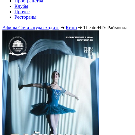
Пространства
Клубы
Прочее
Рестораны
Афиша Сочи - куда сходить
➔
Кино
➔
TheatreHD: Раймонда