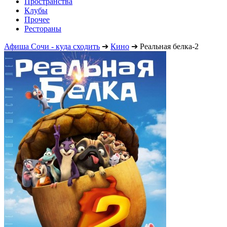
Пространства
Клубы
Прочее
Рестораны
Афиша Сочи - куда сходить
➔
Кино
➔
Реальная белка-2