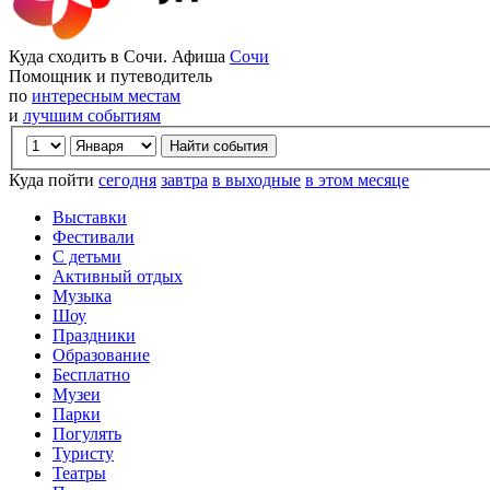
Куда сходить в Сочи. Афиша
Сочи
Помощник и путеводитель
по
интересным местам
и
лучшим событиям
Куда пойти
сегодня
завтра
в выходные
в этом месяце
Выставки
Фестивали
С детьми
Активный отдых
Музыка
Шоу
Праздники
Образование
Бесплатно
Музеи
Парки
Погулять
Туристу
Театры