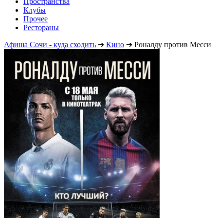
Пространства
Клубы
Прочее
Рестораны
Афиша Сочи - куда сходить
➔
Кино
➔
Роналду против Месси