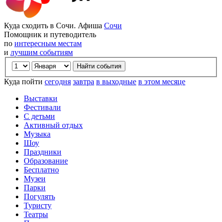
Куда сходить в Сочи. Афиша
Сочи
Помощник и путеводитель
по
интересным местам
и
лучшим событиям
Куда пойти
сегодня
завтра
в выходные
в этом месяце
Выставки
Фестивали
С детьми
Активный отдых
Музыка
Шоу
Праздники
Образование
Бесплатно
Музеи
Парки
Погулять
Туристу
Театры