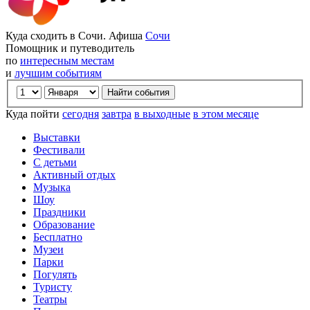
Куда сходить в Сочи. Афиша
Сочи
Помощник и путеводитель
по
интересным местам
и
лучшим событиям
Куда пойти
сегодня
завтра
в выходные
в этом месяце
Выставки
Фестивали
С детьми
Активный отдых
Музыка
Шоу
Праздники
Образование
Бесплатно
Музеи
Парки
Погулять
Туристу
Театры