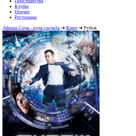
Пространства
Клубы
Прочее
Рестораны
Афиша Сочи - куда сходить
➔
Кино
➔
Рубеж