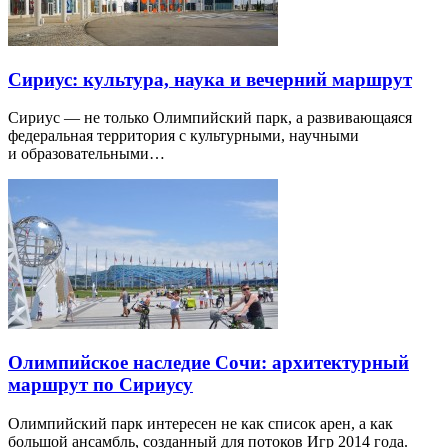
Сириус: культура, наука и вечерний маршрут
Сириус — не только Олимпийский парк, а развивающаяся
федеральная территория с культурными, научными
и образовательными…
Олимпийское наследие Сочи: архитектурный
маршрут по Сириусу
Олимпийский парк интересен не как список арен, а как
большой ансамбль, созданный для потоков Игр 2014 года.