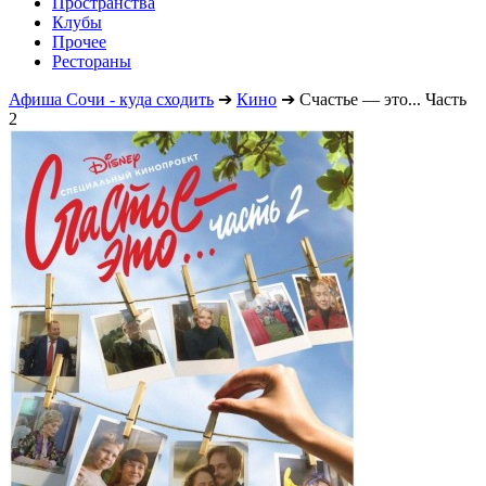
Пространства
Клубы
Прочее
Рестораны
Афиша Сочи - куда сходить
➔
Кино
➔
Счастье — это... Часть
2