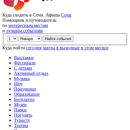
Куда сходить в Сочи. Афиша
Сочи
Помощник и путеводитель
по
интересным местам
и
лучшим событиям
Куда пойти
сегодня
завтра
в выходные
в этом месяце
Выставки
Фестивали
С детьми
Активный отдых
Музыка
Шоу
Праздники
Образование
Бесплатно
Музеи
Парки
Погулять
Туристу
Театры