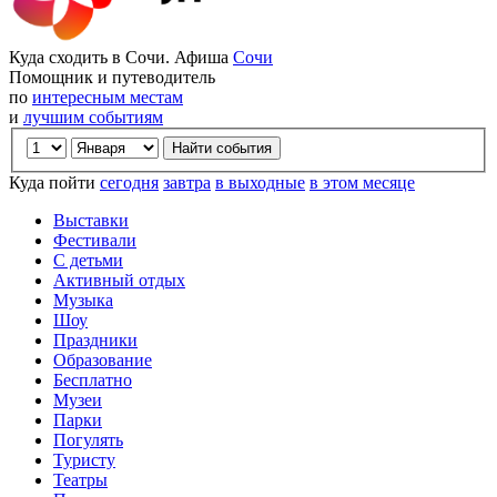
Куда сходить в Сочи. Афиша
Сочи
Помощник и путеводитель
по
интересным местам
и
лучшим событиям
Куда пойти
сегодня
завтра
в выходные
в этом месяце
Выставки
Фестивали
С детьми
Активный отдых
Музыка
Шоу
Праздники
Образование
Бесплатно
Музеи
Парки
Погулять
Туристу
Театры