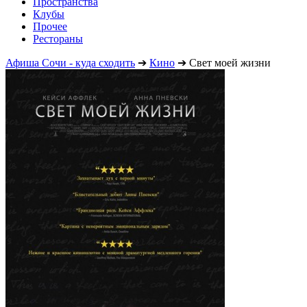
Пространства
Клубы
Прочее
Рестораны
Афиша Сочи - куда сходить
➔
Кино
➔
Свет моей жизни