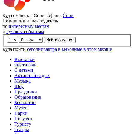
Куда сходить в Сочи. Афиша
Сочи
Помощник и путеводитель
по
интересным местам
и
лучшим событиям
Куда пойти
сегодня
завтра
в выходные
в этом месяце
Выставки
Фестивали
С детьми
Активный отдых
Музыка
Шоу
Праздники
Образование
Бесплатно
Музеи
Парки
Погулять
Туристу
Театры