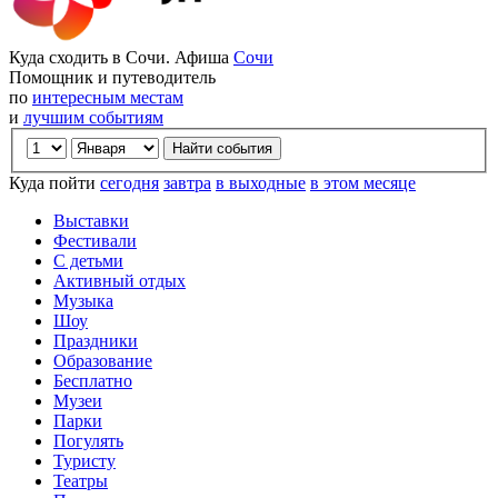
Куда сходить в Сочи. Афиша
Сочи
Помощник и путеводитель
по
интересным местам
и
лучшим событиям
Куда пойти
сегодня
завтра
в выходные
в этом месяце
Выставки
Фестивали
С детьми
Активный отдых
Музыка
Шоу
Праздники
Образование
Бесплатно
Музеи
Парки
Погулять
Туристу
Театры