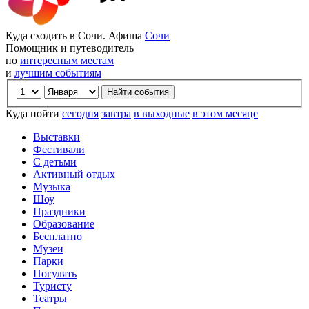
Куда сходить в Сочи. Афиша
Сочи
Помощник и путеводитель
по
интересным местам
и
лучшим событиям
Куда пойти
сегодня
завтра
в выходные
в этом месяце
Выставки
Фестивали
С детьми
Активный отдых
Музыка
Шоу
Праздники
Образование
Бесплатно
Музеи
Парки
Погулять
Туристу
Театры