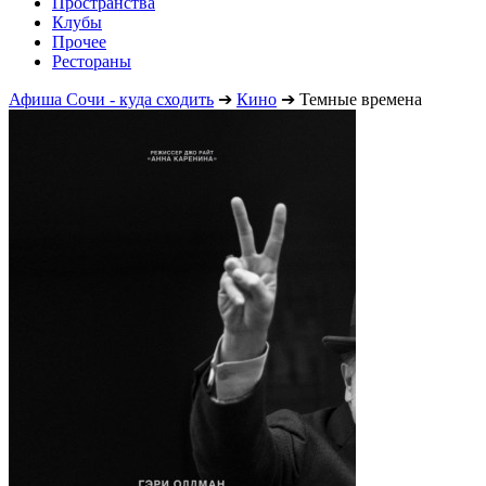
Пространства
Клубы
Прочее
Рестораны
Афиша Сочи - куда сходить
➔
Кино
➔
Темные времена