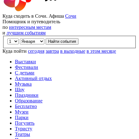
Куда сходить в Сочи. Афиша
Сочи
Помощник и путеводитель
по
интересным местам
и
лучшим событиям
Куда пойти
сегодня
завтра
в выходные
в этом месяце
Выставки
Фестивали
С детьми
Активный отдых
Музыка
Шоу
Праздники
Образование
Бесплатно
Музеи
Парки
Погулять
Туристу
Театры