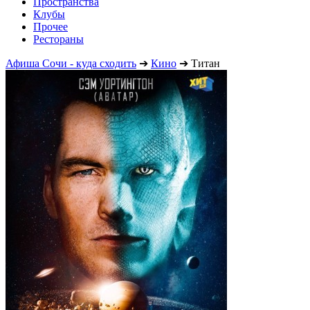
Пространства
Клубы
Прочее
Рестораны
Афиша Сочи - куда сходить
➔
Кино
➔
Титан