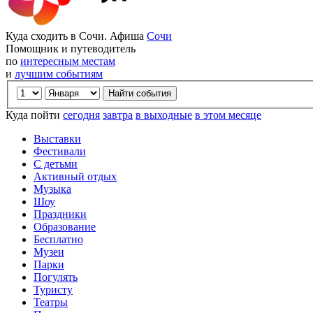
Куда сходить в Сочи. Афиша
Сочи
Помощник и путеводитель
по
интересным местам
и
лучшим событиям
Куда пойти
сегодня
завтра
в выходные
в этом месяце
Выставки
Фестивали
С детьми
Активный отдых
Музыка
Шоу
Праздники
Образование
Бесплатно
Музеи
Парки
Погулять
Туристу
Театры