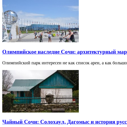
Олимпийское наследие Сочи: архитектурный ма
Олимпийский парк интересен не как список арен, а как большо
Чайный Сочи: Солохаул, Дагомыс и история русс