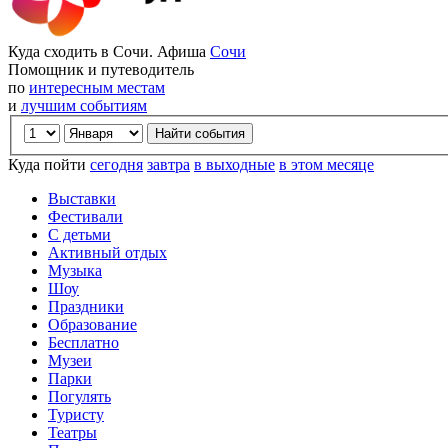
Куда сходить в Сочи. Афиша
Сочи
Помощник и путеводитель
по
интересным местам
и
лучшим событиям
Куда пойти
сегодня
завтра
в выходные
в этом месяце
Выставки
Фестивали
С детьми
Активный отдых
Музыка
Шоу
Праздники
Образование
Бесплатно
Музеи
Парки
Погулять
Туристу
Театры