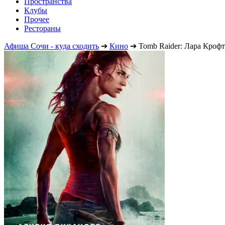
Пространства
Клубы
Прочее
Рестораны
Афиша Сочи - куда сходить
➔
Кино
➔
Tomb Raider: Лара Крофт