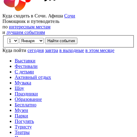
Куда сходить в Сочи. Афиша
Сочи
Помощник и путеводитель
по
интересным местам
и
лучшим событиям
Куда пойти
сегодня
завтра
в выходные
в этом месяце
Выставки
Фестивали
С детьми
Активный отдых
Музыка
Шоу
Праздники
Образование
Бесплатно
Музеи
Парки
Погулять
Туристу
Театры