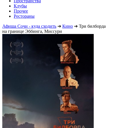
Пространства
Клубы
Прочее
Рестораны
Афиша Сочи - куда сходить
➔
Кино
➔
Три билборда
на границе Эббинга, Миссури