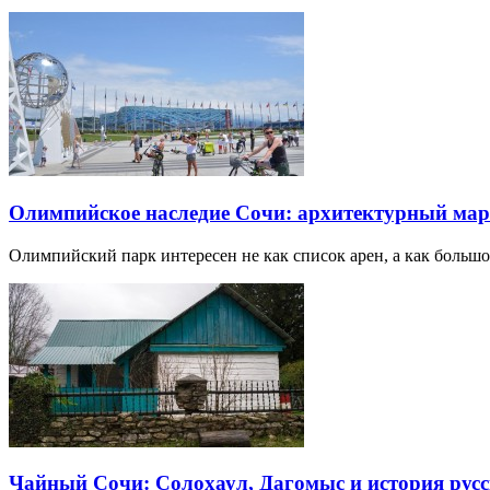
Олимпийское наследие Сочи: архитектурный ма
Олимпийский парк интересен не как список арен, а как большо
Чайный Сочи: Солохаул, Дагомыс и история русс