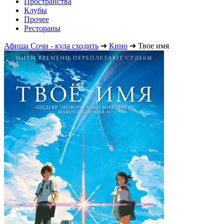
Пространства
Клубы
Прочее
Рестораны
Афиша Сочи - куда сходить
➔
Кино
➔
Твое имя