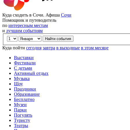
Куда сходить в Сочи. Афиша
Сочи
Помощник и путеводитель
по
интересным местам
и
лучшим событиям
Куда пойти
сегодня
завтра
в выходные
в этом месяце
Выставки
Фестивали
С детьми
Активный отдых
Музыка
Шоу
Праздники
Образование
Бесплатно
Музеи
Парки
Погулять
Туристу
Театры