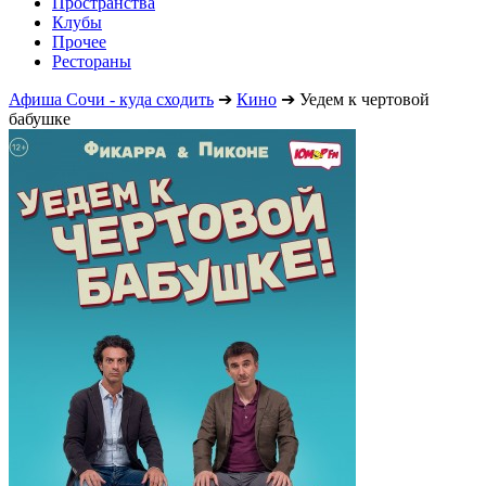
Пространства
Клубы
Прочее
Рестораны
Афиша Сочи - куда сходить
➔
Кино
➔
Уедем к чертовой
бабушке