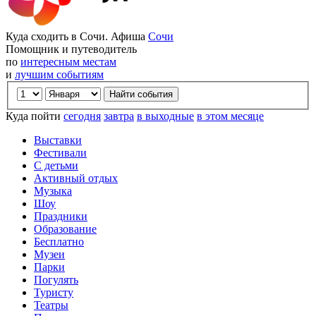
Куда сходить в Сочи. Афиша
Сочи
Помощник и путеводитель
по
интересным местам
и
лучшим событиям
Куда пойти
сегодня
завтра
в выходные
в этом месяце
Выставки
Фестивали
С детьми
Активный отдых
Музыка
Шоу
Праздники
Образование
Бесплатно
Музеи
Парки
Погулять
Туристу
Театры