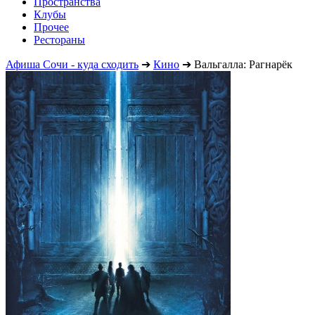
Пространства
Клубы
Прочее
Рестораны
Афиша Сочи - куда сходить
➔
Кино
➔
Вальгалла: Рагнарёк