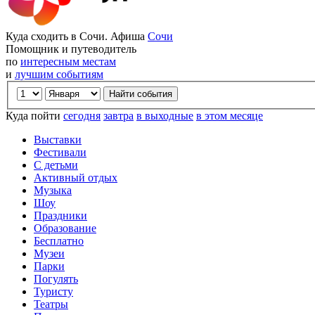
Куда сходить в Сочи. Афиша
Сочи
Помощник и путеводитель
по
интересным местам
и
лучшим событиям
Куда пойти
сегодня
завтра
в выходные
в этом месяце
Выставки
Фестивали
С детьми
Активный отдых
Музыка
Шоу
Праздники
Образование
Бесплатно
Музеи
Парки
Погулять
Туристу
Театры