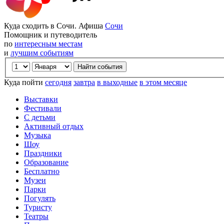
Куда сходить в Сочи. Афиша
Сочи
Помощник и путеводитель
по
интересным местам
и
лучшим событиям
Куда пойти
сегодня
завтра
в выходные
в этом месяце
Выставки
Фестивали
С детьми
Активный отдых
Музыка
Шоу
Праздники
Образование
Бесплатно
Музеи
Парки
Погулять
Туристу
Театры