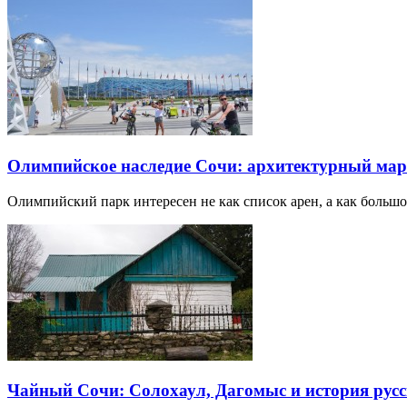
Олимпийское наследие Сочи: архитектурный ма
Олимпийский парк интересен не как список арен, а как большо
Чайный Сочи: Солохаул, Дагомыс и история русс