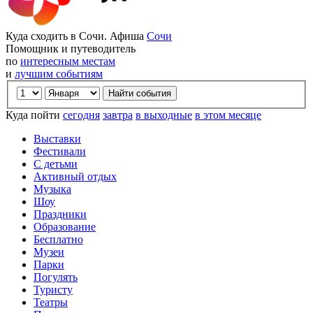
Куда сходить в Сочи. Афиша
Сочи
Помощник и путеводитель
по
интересным местам
и
лучшим событиям
Куда пойти
сегодня
завтра
в выходные
в этом месяце
Выставки
Фестивали
С детьми
Активный отдых
Музыка
Шоу
Праздники
Образование
Бесплатно
Музеи
Парки
Погулять
Туристу
Театры