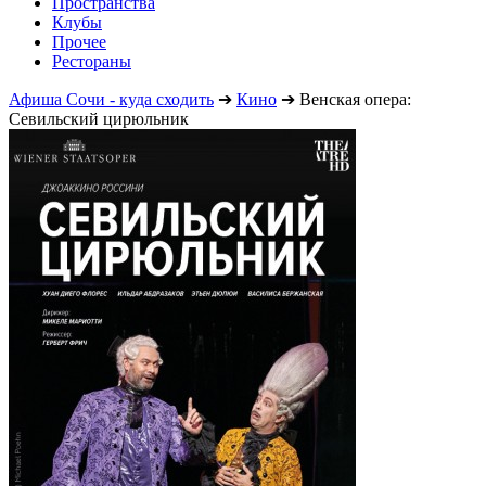
Пространства
Клубы
Прочее
Рестораны
Афиша Сочи - куда сходить
➔
Кино
➔
Венская опера:
Севильский цирюльник