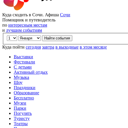
Куда сходить в Сочи. Афиша
Сочи
Помощник и путеводитель
по
интересным местам
и
лучшим событиям
Куда пойти
сегодня
завтра
в выходные
в этом месяце
Выставки
Фестивали
С детьми
Активный отдых
Музыка
Шоу
Праздники
Образование
Бесплатно
Музеи
Парки
Погулять
Туристу
Театры