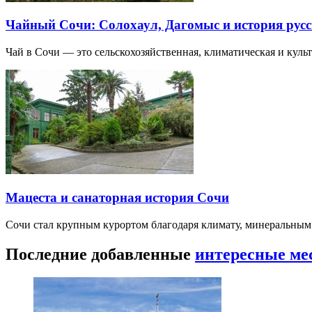
Чайный Сочи: Солохаул, Дагомыс и история русс
Чай в Сочи — это сельскохозяйственная, климатическая и культу
Мацеста и санаторная история Сочи
Сочи стал крупным курортом благодаря климату, минеральным
Последние добавленные
интересные ме