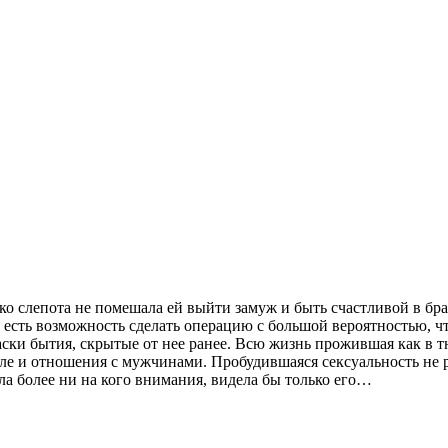
ако слепота не помешала ей выйти замуж и быть счастливой в бр
, есть возможность сделать операцию с большой вероятностью, 
ки бытия, скрытые от нее ранее. Всю жизнь прожившая как в тю
ле и отношения с мужчинами. Пробудившаяся сексуальность не ра
ла более ни на кого внимания, видела бы только его…