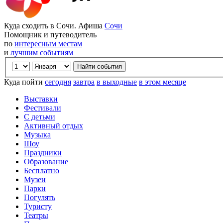
Куда сходить в Сочи. Афиша
Сочи
Помощник и путеводитель
по
интересным местам
и
лучшим событиям
Куда пойти
сегодня
завтра
в выходные
в этом месяце
Выставки
Фестивали
С детьми
Активный отдых
Музыка
Шоу
Праздники
Образование
Бесплатно
Музеи
Парки
Погулять
Туристу
Театры