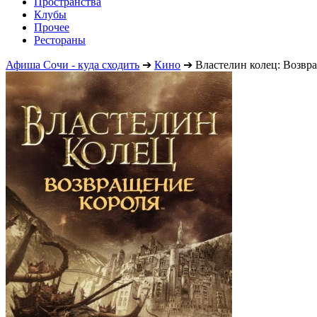
Пространства
Клубы
Прочее
Рестораны
Афиша Сочи - куда сходить
➔
Кино
➔
Властелин колец: Возвр