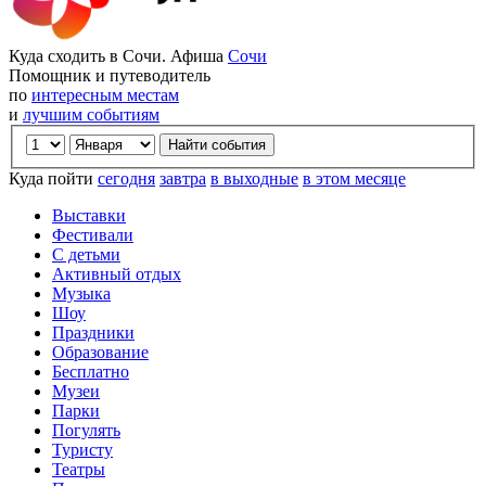
Куда сходить в Сочи. Афиша
Сочи
Помощник и путеводитель
по
интересным местам
и
лучшим событиям
Куда пойти
сегодня
завтра
в выходные
в этом месяце
Выставки
Фестивали
С детьми
Активный отдых
Музыка
Шоу
Праздники
Образование
Бесплатно
Музеи
Парки
Погулять
Туристу
Театры