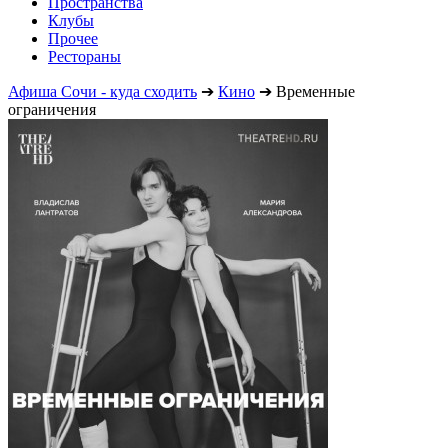
Пространства
Клубы
Прочее
Рестораны
Афиша Сочи - куда сходить
➔
Кино
➔
Временные
ограничения