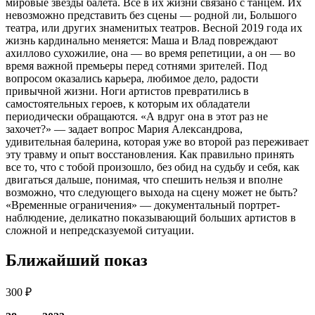
мировые звезды балета. Все в их жизни связано с танцем. Их
невозможно представить без сцены — родной ли, Большого
театра, или других знаменитых театров. Весной 2019 года их
жизнь кардинально меняется: Маша и Влад повреждают
ахиллово сухожилие, она — во время репетиции, а он — во
время важной премьеры перед сотнями зрителей. Под
вопросом оказались карьера, любимое дело, радости
привычной жизни. Ноги артистов превратились в
самостоятельных героев, к которым их обладатели
периодически обращаются. «А вдруг она в этот раз не
захочет?» — задает вопрос Мария Александрова,
удивительная балерина, которая уже во второй раз переживает
эту травму и опыт восстановления. Как правильно принять
все то, что с тобой произошло, без обид на судьбу и себя, как
двигаться дальше, понимая, что спешить нельзя и вполне
возможно, что следующего выхода на сцену может не быть?
«Временные ограничения» — документальный портрет-
наблюдение, деликатно показывающий больших артистов в
сложной и непредсказуемой ситуации.
Ближайший показ
300 ₽